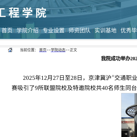
首页
学院介绍
专业设置
师资团队
实训基地
优秀
|
|
|
|
|
当前位置：
首页
>>
学院动态
>>
正文
我院成功举办20
+
2025年12月27日至28日，京津冀沪
交通职业
赛吸引了9所联盟院校及特邀院校共40名师生同